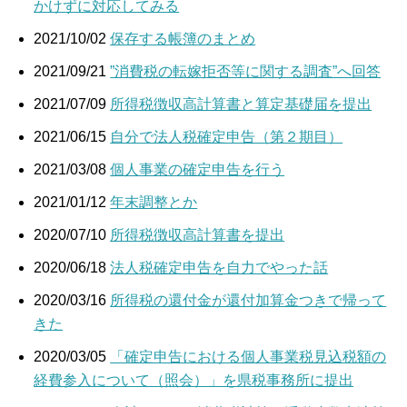
かけずに対応してみる
2021/10/02
保存する帳簿のまとめ
2021/09/21
”消費税の転嫁拒否等に関する調査”へ回答
2021/07/09
所得税徴収高計算書と算定基礎届を提出
2021/06/15
自分で法人税確定申告（第２期目）
2021/03/08
個人事業の確定申告を行う
2021/01/12
年末調整とか
2020/07/10
所得税徴収高計算書を提出
2020/06/18
法人税確定申告を自力でやった話
2020/03/16
所得税の還付金が還付加算金つきで帰って
きた
2020/03/05
「確定申告における個人事業税見込税額の
経費参入について（照会）」を県税事務所に提出