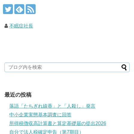
不眠症社長
最近の投稿
落語「たちぎれ線香」と「人殺し」発言
中小企業実態基本調査に回答
所得税徴収高計算書と算定基礎届の提出2026
自分で法人税確定申告（第7期目）