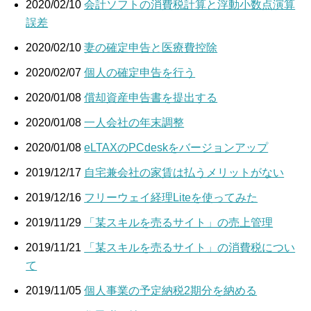
2020/02/10
会計ソフトの消費税計算と浮動小数点演算
誤差
2020/02/10
妻の確定申告と医療費控除
2020/02/07
個人の確定申告を行う
2020/01/08
償却資産申告書を提出する
2020/01/08
一人会社の年末調整
2020/01/08
eLTAXのPCdeskをバージョンアップ
2019/12/17
自宅兼会社の家賃は払うメリットがない
2019/12/16
フリーウェイ経理Liteを使ってみた
2019/11/29
「某スキルを売るサイト」の売上管理
2019/11/21
「某スキルを売るサイト」の消費税につい
て
2019/11/05
個人事業の予定納税2期分を納める