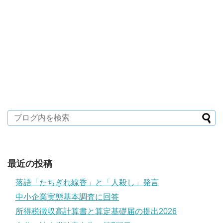
最近の投稿
落語「たちぎれ線香」と「人殺し」発言
中小企業実態基本調査に回答
所得税徴収高計算書と算定基礎届の提出2026