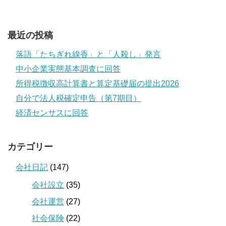
最近の投稿
落語「たちぎれ線香」と「人殺し」発言
中小企業実態基本調査に回答
所得税徴収高計算書と算定基礎届の提出2026
自分で法人税確定申告（第7期目）
経済センサスに回答
カテゴリー
会社日記
(147)
会社設立
(35)
会社運営
(27)
社会保険
(22)