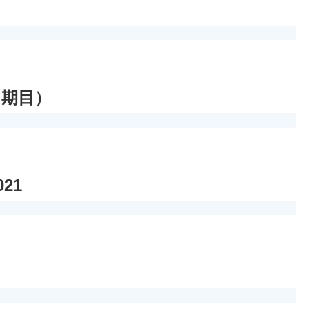
３期目）
21