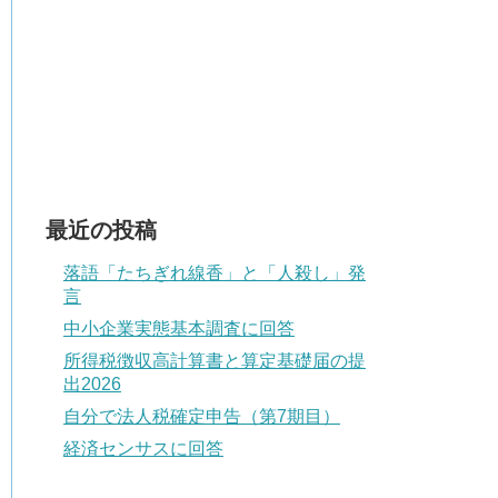
最近の投稿
落語「たちぎれ線香」と「人殺し」発
言
中小企業実態基本調査に回答
所得税徴収高計算書と算定基礎届の提
出2026
自分で法人税確定申告（第7期目）
経済センサスに回答