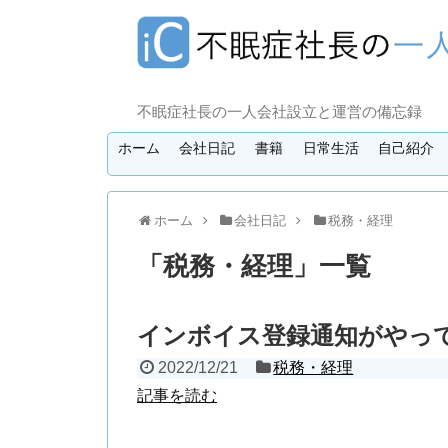
不眠症社長の一人会社設立と運営の備忘録
ホーム
会社日記
書籍
日常生活
自己紹介
ホーム
会社日記
税務・経理
「
税務・経理
」
一覧
インボイス登録通知がやっ
2022/12/21
税務・経理
記事を読む