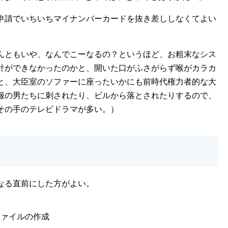
申請でいちいちマイナンバーカードを抜き差ししなくてよい
んともいや、なんでこーなるの？というほど、お粗末なシス
計ができなかったのかと、開いた口がふさがらず喉がカラカ
と、大臣室のソファーに座ったいかにも前時代権力者的な大
服の男たちに刺されたり、ビルから落とされたりするので、
その手のテレビドラマが多い。）
なる直前にした方がよい。
ファイルの作成