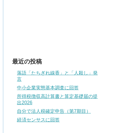
最近の投稿
落語「たちぎれ線香」と「人殺し」発
言
中小企業実態基本調査に回答
所得税徴収高計算書と算定基礎届の提
出2026
自分で法人税確定申告（第7期目）
経済センサスに回答