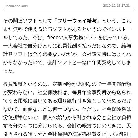
2019-12-16 17:31
insomceo.com
その関連ソフトとして「
フリーウェイ給与
」という、これ
また無料で使える給与ソフトがあるというのでインストー
ルしてみた。今は、freeeの人事労務ソフトを使っている。
一人会社で自分ひとりに役員報酬を払うだけなので、給与
計算ソフトは全く必要ないのだが、会社設立時にはよくわ
からなかったので、会計ソフトと一緒に年間契約してしま
った。
役員報酬というのは、定期同額が原則なので一年間報酬額
が変わらない。社会保険料は、毎月年金事務所から送られ
てくる用紙に書いてある通り銀行引き落としで納めるだけ
なので、面倒なことは何一つない。ただし、社会保険料は
労使折半なので、個人の給与から引かれる分と会社が負担
する分の２つに分けられる。会計の帳簿づけのときに、天
引きされる預り分と会社負担の法定福利費を正しく記帳し