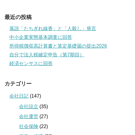
最近の投稿
落語「たちぎれ線香」と「人殺し」発言
中小企業実態基本調査に回答
所得税徴収高計算書と算定基礎届の提出2026
自分で法人税確定申告（第7期目）
経済センサスに回答
カテゴリー
会社日記
(147)
会社設立
(35)
会社運営
(27)
社会保険
(22)