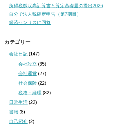
所得税徴収高計算書と算定基礎届の提出2026
自分で法人税確定申告（第7期目）
経済センサスに回答
カテゴリー
会社日記
(147)
会社設立
(35)
会社運営
(27)
社会保険
(22)
税務・経理
(82)
日常生活
(22)
書籍
(8)
自己紹介
(2)